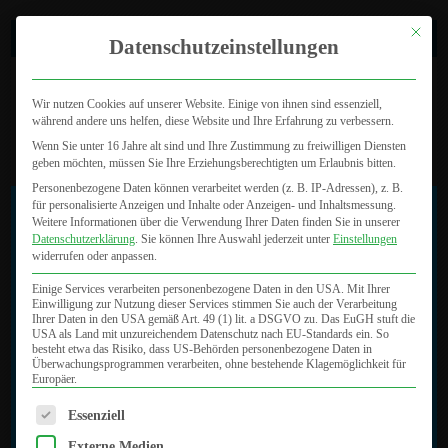
Mit dies
0721 46 47 800
Datenschutzeinstellungen
Wir nutzen Cookies auf unserer Website. Einige von ihnen sind essenziell,
während andere uns helfen, diese Website und Ihre Erfahrung zu verbessern.
Wenn Sie unter 16 Jahre alt sind und Ihre Zustimmung zu freiwilligen Diensten
geben möchten, müssen Sie Ihre Erziehungsberechtigten um Erlaubnis bitten.
Personenbezogene Daten können verarbeitet werden (z. B. IP-Adressen), z. B.
x
für personalisierte Anzeigen und Inhalte oder Anzeigen- und Inhaltsmessung.
Seite wählen
Weitere Informationen über die Verwendung Ihrer Daten finden Sie in unserer
Datenschutzerklärung
.
Sie können Ihre Auswahl jederzeit unter
Einstellungen
Leider bis auf weiteres Annahmestopp
widerrufen oder anpassen.
für Neupatienten!
Einige Services verarbeiten personenbezogene Daten in den USA. Mit Ihrer
Einwilligung zur Nutzung dieser Services stimmen Sie auch der Verarbeitung
Ihrer Daten in den USA gemäß Art. 49 (1) lit. a DSGVO zu. Das EuGH stuft die
Laser
Wir möchten Sie darüber informieren, dass
USA als Land mit unzureichendem Datenschutz nach EU-Standards ein. So
besteht etwa das Risiko, dass US-Behörden personenbezogene Daten in
wir in unserem MVZ aufgrund einer sehr
Überwachungsprogrammen verarbeiten, ohne bestehende Klagemöglichkeit für
Europäer.
hohen Auslastung und ausgeschöpfter
Aktuelle Beiträge
Kapazitäten bis auf weiteres keine
Es folgt eine Liste der Service-Gruppen, für die eine Einwilligung
Leider bis auf weiteres Annahmestopp für Neupatienten!
Essenziell
Neupatienten mehr annehmen können.
NEU: FotoFinder
Externe Medien