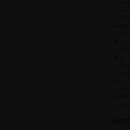
Doze
Aest
24 M
seit 20
Wiss
2011
Zusa
2012
Lase
Lase
2014
Hono
seit 201
Leit
Gutach