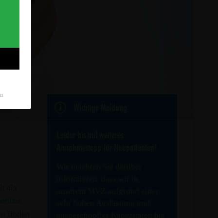
m
p
Wichtige Meldung
Leider bis auf weiteres
Annahmestopp für Neupatienten!
Wir möchten Sie darüber
informieren, dass wir in
t als
unserem MVZ aufgrund einer
edizin
.
sehr hohen Auslastung und
en finden
ausgeschöpfter Kapazitäten bis