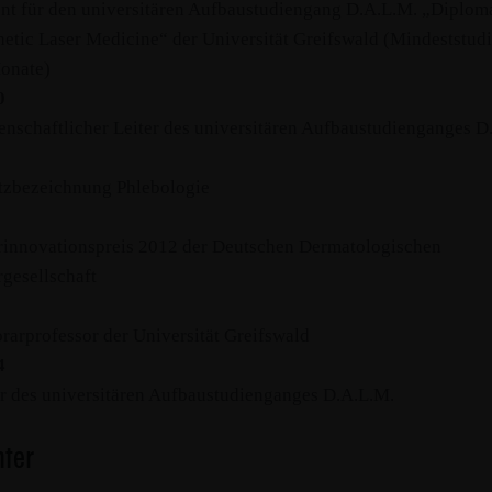
nt für den universitären Aufbaustudiengang D.A.L.M. „Diploma
hetic Laser Medicine“ der Universität Greifswald (Mindeststudi
onate)
10
enschaftlicher Leiter des universitären Aufbaustudienganges D
tzbezeichnung Phlebologie
rinnovationspreis 2012 der Deutschen Dermatologischen
rgesellschaft
rarprofessor der Universität Greifswald
4
er des universitären Aufbaustudienganges D.A.L.M.
ter