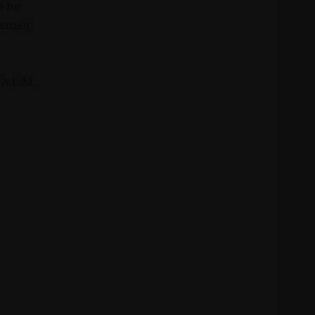
 for
enzeit
.A.L.M.