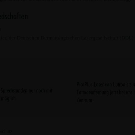
edschaften
1
lied der Deutschen Dermatologischen Lasergesellschaft (DDL)
PicoPlus-Laser von Lutronic zu
i Sprechstunden nur noch mit
Tattooentfernung jetzt bei uns 
 möglich
Zentrum
schutz