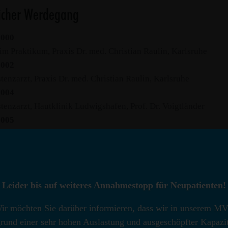
licher Werdegang
2000
im Praktikum, Praxis Dr. med. Christian Raulin, Karlsruhe
2002
tenzarzt, Praxis Dr. med. Christian Raulin, Karlsruhe
2004
tenzarzt, Hautklinik Ludwigshafen, Prof. Dr. Voigtländer
2005
tenzarzt/Facharzt, Praxis PD Dr. med. Christian Raulin, Karlsr
2018
arzt, Allergologie, MVZ Dres. Raulin, Karlsruhe
2018
Leider bis auf weiteres Annahmestopp für Neupatienten!
arzt des Medizinischen Versorgungszentrums mit kassenärztlic
2018
ir möchten Sie darüber informieren, dass wir in unserem M
vertretender Leiter und leitender Oberarzt der Laserklinik Karl
rund einer sehr hohen Auslastung und ausgeschöpfter Kapazi