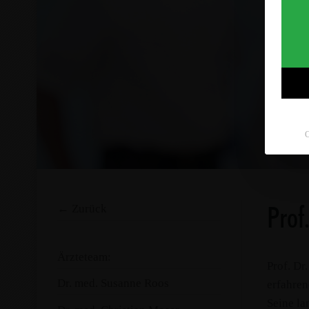
C
← Zurück
Prof
Ärzteteam:
Prof. Dr
Dr. med. Susanne Roos
erfahren
Seine la