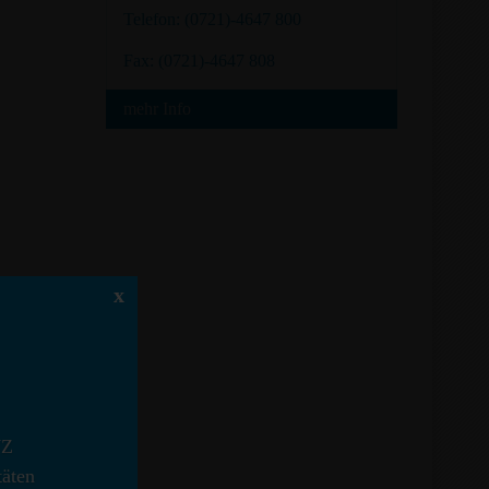
Telefon: (0721)-4647 800
Fax: (0721)-4647 808
mehr Info
uhe
x
hem Sitz
VZ
sruhe
täten