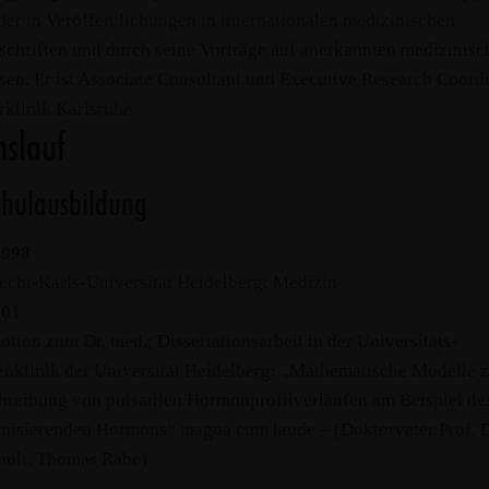
der in Veröffentlichungen in internationalen medizinischen
schriften und durch seine Vorträge auf anerkannten medizinisc
en. Er ist Associate Consultant und Executive Research Coord
rklinik Karlsruhe.
slauf
chulausbildung
1998
echt-Karls-Universität Heidelberg: Medizin
001
tion zum Dr. med.; Dissertationsarbeit in der Universitäts-
enklinik der Universität Heidelberg: „Mathematische Modelle 
hreibung von pulsatilen Hormonprofilverläufen am Beispiel de
inisierenden Hormons“ magna cum laude – (Doktorvater Prof. D
 mult. Thomas Rabe)