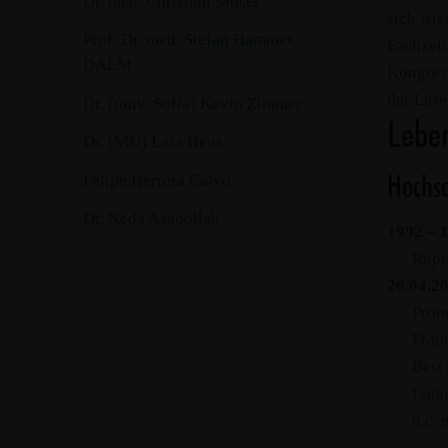
Dr. med. Christian Moser
sich wie
Prof. Dr. med. Stefan Hammes,
Fachzeit
DALM
Kongress
der Lase
Dr. (univ. Sofia) Kevin Zimmer
Leben
Dr. (MU) Lara Heus
Felipe Herrera Calvo
Hochs
Dr. Neda Asadollah
1992 – 
Rupr
26.04.2
Promo
Frau
Besc
Lute
h.c.