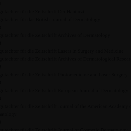
01
utachter für die Zeitschrift Der Hautarzt
gutachter für das British Journal of Dermatology
02
gutachter für die Zeitschrift Archives of Dermatology
03
utachter für die Zeitschrift Lasers in Surgery and Medicine
gutachter für die Zeitschrift Archives of Dermatological Resea
08
gutachter für die Zeitschrift Photomedicine and Laser Surgery
09
gutachter für die Zeitschrift European Journal of Dermatology
10
gutachter für die Zeitschrift Journal of the American Academy 
atology
9
gutachter für die Zeitschrift Journal of Cosmetic Dermatology