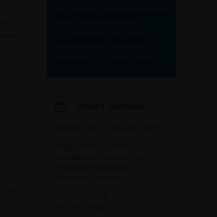
auf weiteres keine Neupatienten
mehr annehmen können.
hen
Ausgenommen sind unsere
inator
Schwerpunkte ästhetische
Dermatologie (Botox/Filler),...

Termine & Sprechzeiten
medermis MVZ Karlsruhe GmbH
Tätigkeitsschwerpunkte:
Lasertherapie - minimalinvasive
zur
Krampfaderbehandlung -
s
Ästhetische Dermatologie
r. Dr.
Kaiserstraße 104
76133 Karlsruhe