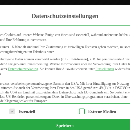
Zum internistischen Fachbereich
Aktu
Datenschutzeinstellungen
en Cookies auf unserer Website. Einige von ihnen sind essenziell, während andere uns helfen, 
und Ihre Erfahrung zu verbessern.
 unter 16 Jahre alt sind und Ihre Zustimmung zu freiwilligen Diensten geben möchten, müsse
iehungsberechtigten um Erlaubnis bitten.
DERMATOLOGIE
VENENHEILKUNDE
FAQ
PUBLIKATI
bezogene Daten können verarbeitet werden (z. B. IP-Adressen), z. B. für personalisierte Anze
oder Anzeigen- und Inhaltsmessung.
Weitere Informationen über die Verwendung Ihrer Daten f
nserer
Datenschutzerklärung
.
Sie können Ihre Auswahl jederzeit unter
Einstellungen
widerrufen
n.
ervices verarbeiten personenbezogene Daten in den USA. Mit Ihrer Einwilligung zur Nutzung 
 stimmen Sie auch der Verarbeitung Ihrer Daten in den USA gemäß Art. 49 (1) lit. a DSGVO 
uft die USA als Land mit unzureichendem Datenschutz nach EU-Standards ein. So besteht etw
 dass US-Behörden personenbezogene Daten in Überwachungsprogrammen verarbeiten, ohne
de Klagemöglichkeit für Europäer.
lgt eine Liste der Service-Gruppen, für die eine Einwilligung e
Essenziell
Externe Medien
Speichern