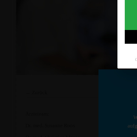
C
← Zurück
Feli
Ärzteteam:
W
Herr Fel
aufg
Dr. med. Susanne Roos
Ecuador 
Allgemei