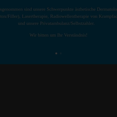
sgenommen sind unsere Schwerpunkte ästhetische Dermatolo
tand er die Fachsprachenprüfung und bekam kurz danach die
tox/Filler), Lasertherapie, Radiowellentherapie von Krampfa
ion in Deutschland anerkannt.
und unsere Privatambulanz/Selbstzahler.
war er in Leipzig und zuletzt an der Hochschulklinik für Derma
Wir bitten um Ihr Verständnis!
tischen Klinikums Dessau tätig.
ruar 2026 ist er als Facharzt bei uns im MVZ.