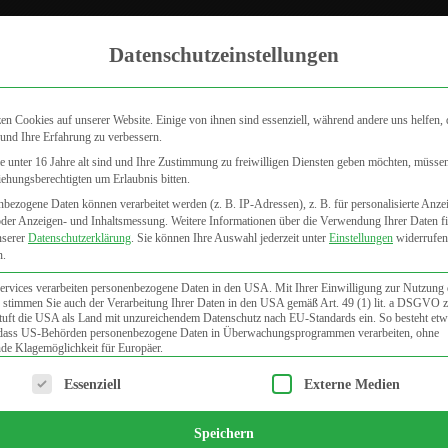
Zum internistischen Fachbereich
Aktu
Datenschutzeinstellungen
en Cookies auf unserer Website. Einige von ihnen sind essenziell, während andere uns helfen, 
und Ihre Erfahrung zu verbessern.
 unter 16 Jahre alt sind und Ihre Zustimmung zu freiwilligen Diensten geben möchten, müsse
iehungsberechtigten um Erlaubnis bitten.
DERMATOLOGIE
VENENHEILKUNDE
FAQ
PUBLIKATI
bezogene Daten können verarbeitet werden (z. B. IP-Adressen), z. B. für personalisierte Anze
oder Anzeigen- und Inhaltsmessung.
Weitere Informationen über die Verwendung Ihrer Daten f
nserer
Datenschutzerklärung
.
Sie können Ihre Auswahl jederzeit unter
Einstellungen
widerrufen
n.
ervices verarbeiten personenbezogene Daten in den USA. Mit Ihrer Einwilligung zur Nutzung 
 stimmen Sie auch der Verarbeitung Ihrer Daten in den USA gemäß Art. 49 (1) lit. a DSGVO 
uft die USA als Land mit unzureichendem Datenschutz nach EU-Standards ein. So besteht etw
 dass US-Behörden personenbezogene Daten in Überwachungsprogrammen verarbeiten, ohne
de Klagemöglichkeit für Europäer.
lgt eine Liste der Service-Gruppen, für die eine Einwilligung e
Essenziell
Externe Medien
Speichern