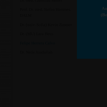
Dr. med. Christian Moser
Au
2020 bes
Prof. Dr. med. Stefan Hammes,
(Bo
Approbat
DALM
Dr. (univ. Sofia) Kevin Zimmer
Seither 
des Städ
Dr. (MU) Lara Heus
Seit Feb
Felipe Herrera Calvo
Dr. Neda Asadollah