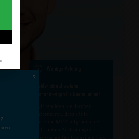
m
p
Wichtige Meldung
x
Leider bis auf weiteres
Annahmestopp für Neupatienten!
Wir möchten Sie darüber
informieren, dass wir in
VZ
n Cuenca,
unserem MVZ aufgrund einer
täten
 in der
sehr hohen Auslastung und
tinien.
ausgeschöpfter Kapazitäten bis