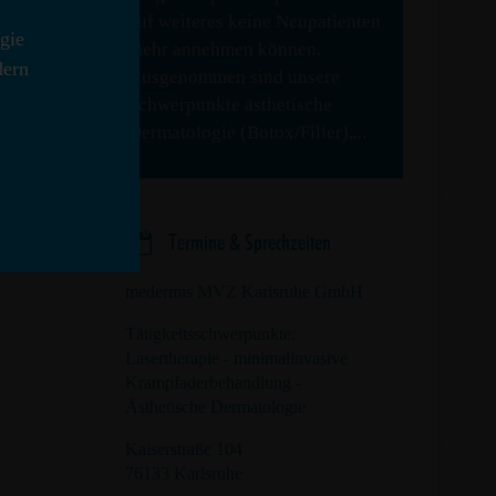
auf weiteres keine Neupatienten
gie
mehr annehmen können.
dern
Ausgenommen sind unsere
Schwerpunkte ästhetische
tologie
Dermatologie (Botox/Filler),...

Termine & Sprechzeiten
medermis MVZ Karlsruhe GmbH
Tätigkeitsschwerpunkte:
Lasertherapie - minimalinvasive
Krampfaderbehandlung -
Ästhetische Dermatologie
Kaiserstraße 104
76133 Karlsruhe