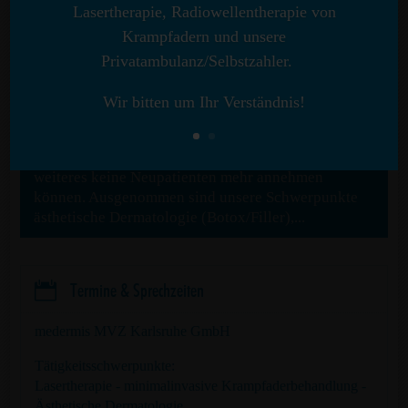
Lasertherapie, Radiowellentherapie von
p
Wichtige Meldung
Krampfadern und unsere
Privatambulanz/Selbstzahler.
Leider bis auf weiteres Annahmestopp für Neupatienten!
Wir bitten um Ihr Verständnis!
Wir möchten Sie darüber informieren, dass wir in
unserem MVZ aufgrund einer sehr hohen
Auslastung und ausgeschöpfter Kapazitäten bis auf
weiteres keine Neupatienten mehr annehmen
können. Ausgenommen sind unsere Schwerpunkte
ästhetische Dermatologie (Botox/Filler),...

Termine & Sprechzeiten
medermis MVZ Karlsruhe GmbH
Tätigkeitsschwerpunkte:
Lasertherapie - minimalinvasive Krampfaderbehandlung -
Ästhetische Dermatologie