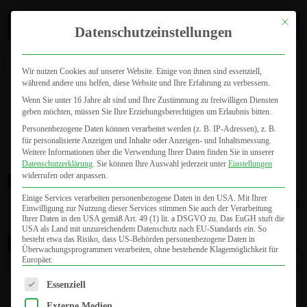
Mit dies
0721 46 47 800
Datenschutzeinstellungen
Wir nutzen Cookies auf unserer Website. Einige von ihnen sind essenziell,
während andere uns helfen, diese Website und Ihre Erfahrung zu verbessern.
Wenn Sie unter 16 Jahre alt sind und Ihre Zustimmung zu freiwilligen Diensten
geben möchten, müssen Sie Ihre Erziehungsberechtigten um Erlaubnis bitten.
Personenbezogene Daten können verarbeitet werden (z. B. IP-Adressen), z. B.
für personalisierte Anzeigen und Inhalte oder Anzeigen- und Inhaltsmessung.
Seite wählen
Weitere Informationen über die Verwendung Ihrer Daten finden Sie in unserer
Datenschutzerklärung
.
Sie können Ihre Auswahl jederzeit unter
Einstellungen
widerrufen oder anpassen.
Einige Services verarbeiten personenbezogene Daten in den USA. Mit Ihrer
Einwilligung zur Nutzung dieser Services stimmen Sie auch der Verarbeitung
Ihrer Daten in den USA gemäß Art. 49 (1) lit. a DSGVO zu. Das EuGH stuft die
USA als Land mit unzureichendem Datenschutz nach EU-Standards ein. So
besteht etwa das Risiko, dass US-Behörden personenbezogene Daten in
Überwachungsprogrammen verarbeiten, ohne bestehende Klagemöglichkeit für
Europäer.
Es folgt eine Liste der Service-Gruppen, für die eine Einwilligung
Essenziell
FAQs zum CO
-Laser
2
Externe Medien