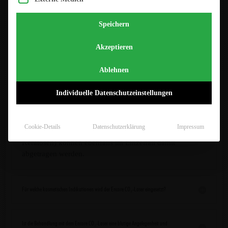
Speichern
Für welche medizinischen Indikationen wird der Encore CO₂-Laser eingesetzt?
Akzeptieren
Der CO
-Laser wird zur Behandlung von tiefen
2
Aknenarben oder auch anderen narbigen Strukturen
Ablehnen
eingesetzt. Darüber hinaus findet er u.a. Verwendung bei
der Entfernung von seborrhoischen Keratosen,
Individuelle Datenschutzeinstellungen
bestimmten erhabenen, nicht pigmentierten Muttermalen
(sogenannten „dermalen Naevi“), Syringomen,
Xanthelasmen und dem
Granuloma pyogenicum
. Leichte
Cookie-Details
Datenschutzerklärung
Impressum
oberflächliche chronische Sonnenschäden (aktinische
Keratosen) können ebenfalls im Einzelfall damit
abgetragen werden.
Für welche kosmetischen Indikationen wird der Encore CO₂-Laser eingesetzt?
Ist die Behandlung mit dem Encore CO₂-Laser eine blutige Angelegenheit und