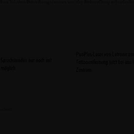
chen lokalen Betäubungscremes vor der Behandlung erforderlic
PicoPlus-Laser von Lutronic zu
i Sprechstunden nur noch mit
Tattooentfernung jetzt bei uns 
 möglich
Zentrum
schutz