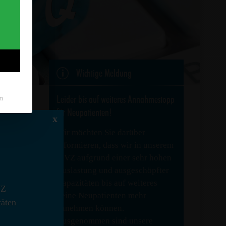
p
Wichtige Meldung
Leider bis auf weiteres Annahmestopp
m
für Neupatienten!
x
Wir möchten Sie darüber
informieren, dass wir in unserem
MVZ aufgrund einer sehr hohen
Auslastung und ausgeschöpfter
Kapazitäten bis auf weiteres
VZ
keine Neupatienten mehr
täten
annehmen können.
Ausgenommen sind unsere