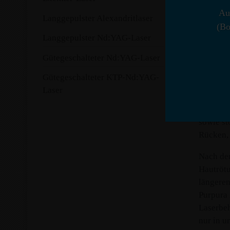
geeignet
Au
Langgepulster Alexandritlaser
Hydrospr
(Bo
Behandlu
Langgepulster Nd:YAG-Laser
Gütegeschalteter Nd:YAG-Laser
Der Derm
und ästh
Gütegeschalteter KTP-Nd:YAG-
(Rosazea
Laser
Poikilod
eruptiv
sowie st
Rücken, 
Nach der
Hautröt
längeren
Purpura 
Laserbeh
nur in u