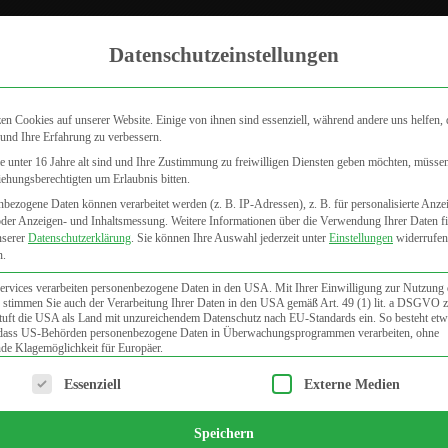
Zum internistischen Fachbereich
Aktu
Datenschutzeinstellungen
en Cookies auf unserer Website. Einige von ihnen sind essenziell, während andere uns helfen, 
und Ihre Erfahrung zu verbessern.
 unter 16 Jahre alt sind und Ihre Zustimmung zu freiwilligen Diensten geben möchten, müsse
iehungsberechtigten um Erlaubnis bitten.
DERMATOLOGIE
VENENHEILKUNDE
FAQ
PUBLIKATI
bezogene Daten können verarbeitet werden (z. B. IP-Adressen), z. B. für personalisierte Anze
oder Anzeigen- und Inhaltsmessung.
Weitere Informationen über die Verwendung Ihrer Daten f
nserer
Datenschutzerklärung
.
Sie können Ihre Auswahl jederzeit unter
Einstellungen
widerrufen
n.
ervices verarbeiten personenbezogene Daten in den USA. Mit Ihrer Einwilligung zur Nutzung 
 stimmen Sie auch der Verarbeitung Ihrer Daten in den USA gemäß Art. 49 (1) lit. a DSGVO 
uft die USA als Land mit unzureichendem Datenschutz nach EU-Standards ein. So besteht etw
 dass US-Behörden personenbezogene Daten in Überwachungsprogrammen verarbeiten, ohne
de Klagemöglichkeit für Europäer.
lgt eine Liste der Service-Gruppen, für die eine Einwilligung e
Essenziell
Externe Medien
Speichern