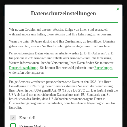
Mit dies
0721 46 47 800
Datenschutzeinstellungen
Wir nutzen Cookies auf unserer Website. Einige von ihnen sind essenziell,
während andere uns helfen, diese Website und Ihre Erfahrung zu verbessern.
Wenn Sie unter 16 Jahre alt sind und Ihre Zustimmung zu freiwilligen Diensten
geben möchten, müssen Sie Ihre Erziehungsberechtigten um Erlaubnis bitten.
Personenbezogene Daten können verarbeitet werden (z. B. IP-Adressen), z. B.
für personalisierte Anzeigen und Inhalte oder Anzeigen- und Inhaltsmessung.
Seite wählen
Weitere Informationen über die Verwendung Ihrer Daten finden Sie in unserer
Datenschutzerklärung
.
Sie können Ihre Auswahl jederzeit unter
Einstellungen
widerrufen oder anpassen.
Einige Services verarbeiten personenbezogene Daten in den USA. Mit Ihrer
Einwilligung zur Nutzung dieser Services stimmen Sie auch der Verarbeitung
Ihrer Daten in den USA gemäß Art. 49 (1) lit. a DSGVO zu. Das EuGH stuft die
USA als Land mit unzureichendem Datenschutz nach EU-Standards ein. So
besteht etwa das Risiko, dass US-Behörden personenbezogene Daten in
Überwachungsprogrammen verarbeiten, ohne bestehende Klagemöglichkeit für
Europäer.
Es folgt eine Liste der Service-Gruppen, für die eine Einwilligung
Essenziell
FAQs zur Fraktionellen Photothermolyse
Externe Medien