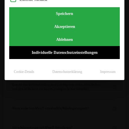
Wie schnell sind Ergebnisse nach nicht ablativen (d.h. nicht abtragenden) Affirm®-
Speichern
Behandlungen sichtbar?
Die meisten Patienten berichten, sofern ein Erfolg eintritt,
Akzeptieren
über eine sichtbare Verbesserung nach 3-6
Behandlungen. Wenn bis dahin noch keine Besserung
Ablehnen
eingetreten ist, machen weitere Laseranwendungen
keinen Sinn. Wir empfehlen aus diesem Grund auch
Individuelle Datenschutzeinstellungen
immer Probebehandlungen, da der tatsächliche
Therapieeffekt leider nicht in jedem Fall vorhersehbar ist.
Cookie-Details
Datenschutzerklärung
Impressum
Kann mit einer Narbenbehandlung durch Laser begonnen werden, sofern die Akne
noch aktiv ist? Wie kann man bis zum Laserbeginn die Haut behandeln?
Warum werden beim Affirm® unterschiedliche Wellenlängen eingesetzt?
Gibt es Nebenwirkungen nach Affirm®-Behandlungen?