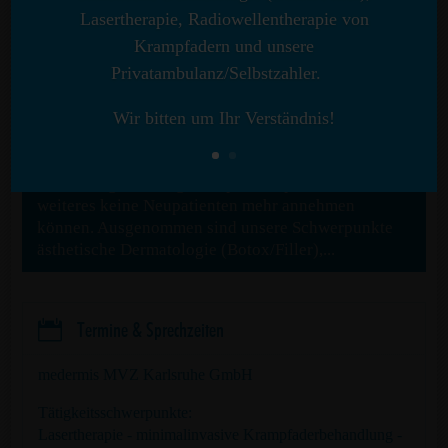
Lasertherapie, Radiowellentherapie von
Krampfadern und unsere
p
Wichtige Meldung
Privatambulanz/Selbstzahler.
Leider bis auf weiteres Annahmestopp für Neupatienten!
Wir bitten um Ihr Verständnis!
Wir möchten Sie darüber informieren, dass wir in
unserem MVZ aufgrund einer sehr hohen
Auslastung und ausgeschöpfter Kapazitäten bis auf
weiteres keine Neupatienten mehr annehmen
können. Ausgenommen sind unsere Schwerpunkte
ästhetische Dermatologie (Botox/Filler),...

Termine & Sprechzeiten
medermis MVZ Karlsruhe GmbH
Tätigkeitsschwerpunkte:
Lasertherapie - minimalinvasive Krampfaderbehandlung -