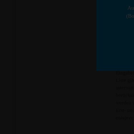
Au
Wie könn
(Bo
ausgezei
internat
hat? Das
einem Se
of Healt
an, tip
Arztes, d
Eingabef
Liste gi
internat
berücksi
werden i
Erst- un
entsprec