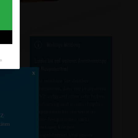
p
Wichtige Meldung
Leider bis auf weiteres Annahmestopp
m
für Neupatienten!
x
Wir möchten Sie darüber
informieren, dass wir in unserem
MVZ aufgrund einer sehr hohen
nationale
Auslastung und ausgeschöpfter
Kapazitäten bis auf weiteres
VZ
keine Neupatienten mehr
täten
annehmen können.
Ausgenommen sind unsere