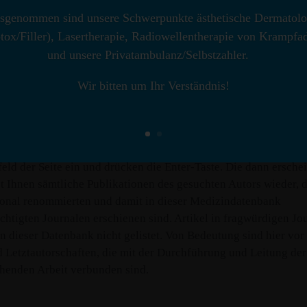
sgenommen sind unsere Schwerpunkte ästhetische Dermatolo
en Sie als Patient erkennen, dass Ihr Arzt nicht nur über
tox/Filler), Lasertherapie, Radiowellentherapie von Krampfa
chnetes Fachwissen und klinische Fähigkeiten verfügt, sonder
und unsere Privatambulanz/Selbstzahler.
ional bedeutende Veröffentlichungen in Fachjournalen vorzuwe
 Internet bietet Ihnen hierfür unter
www.ncbi.nlm.nih.gov/pub
Wir bitten um Ihr Verständnis!
rvice der US National Library of Medicine und den National Ins
h eine sehr schnelle und einfache Möglichkeit: Sie klicken obi
pen den Namen und den Anfangsbuchstaben des Vornamens desj
essen Literaturliste Sie erhalten wollen, z. B. „Raulin C“, in das
eld der Seite ein und drücken die Enter-Taste. Die dann ersche
bt Ihnen sämtliche Publikationen des gesuchten Autors wieder, d
ional renommierten und damit in dieser Medizindatenbank
chtigten Journalen erschienen sind. Artikel in fragwürdigen Jo
n dieser Datenbank nicht gelistet. Von Bedeutung sind hier vor
d Letztautorschaften, die mit der Durchführung und Leitung der
henden Arbeit verbunden sind.