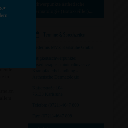
Schwerpunkte ästhetische
gie
Dermatologie (Botox/Filler),...
dern
n auch
isen

med/
Termine & Sprechzeiten
titutes
medermis MVZ Karlsruhe GmbH
gen Link
enigen
Tätigkeitsschwerpunkte:
Lasertherapie - minimalinvasive
inende
Krampfaderbehandlung -
ie in
Ästhetische Dermatologie
Kaiserstraße 104
urnalen
76133 Karlsruhe
 allem
Telefon: (0721)-4647 800
Fax: (0721)-4647 808