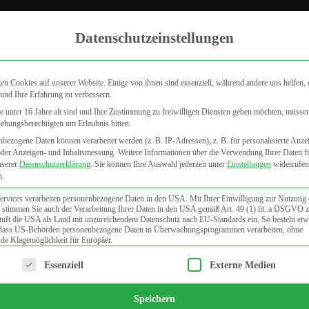
Zum internistischen Fachbereich
Aktu
Datenschutzeinstellungen
en Cookies auf unserer Website. Einige von ihnen sind essenziell, während andere uns helfen, 
und Ihre Erfahrung zu verbessern.
 unter 16 Jahre alt sind und Ihre Zustimmung zu freiwilligen Diensten geben möchten, müsse
iehungsberechtigten um Erlaubnis bitten.
DERMATOLOGIE
VENENHEILKUNDE
FAQ
PUBLIKATI
bezogene Daten können verarbeitet werden (z. B. IP-Adressen), z. B. für personalisierte Anze
oder Anzeigen- und Inhaltsmessung.
Weitere Informationen über die Verwendung Ihrer Daten f
nserer
Datenschutzerklärung
.
Sie können Ihre Auswahl jederzeit unter
Einstellungen
widerrufen
n.
ervices verarbeiten personenbezogene Daten in den USA. Mit Ihrer Einwilligung zur Nutzung 
 stimmen Sie auch der Verarbeitung Ihrer Daten in den USA gemäß Art. 49 (1) lit. a DSGVO 
uft die USA als Land mit unzureichendem Datenschutz nach EU-Standards ein. So besteht etw
 dass US-Behörden personenbezogene Daten in Überwachungsprogrammen verarbeiten, ohne
de Klagemöglichkeit für Europäer.
lgt eine Liste der Service-Gruppen, für die eine Einwilligung e
Essenziell
Externe Medien
Speichern